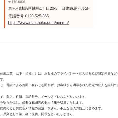
〒176-0001
東京都練馬区練馬1丁目20-8 日建練馬ビル2F
電話番号
0120-525-865
https://www.nurichoku.com/nerima/
住装工業（以下「当社」）は、お客様のプライバシー・個人情報及び設定内容など
す。
せ、電話によるお問い合わせを問わず、お客様から明示された特定の個人を識別で
で、氏名、住所、電話番号、メールアドレスなどをいいます。
を明らかにし、必要な範囲内の個人情報を収集いたします。
に努めると共に個人情報の漏洩、改ざん、不正な侵入の防止に努めます。
、原則として第三者に提供、開示などいたしません。