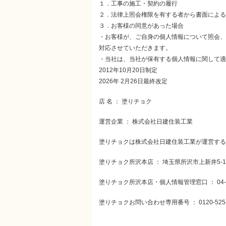
１．工事の施工・契約の履行
２．法律上照会権限を有する者から書面による
３．お客様の同意があった場合
・お客様が、ご自身の個人情報について照会、
対応させていただきます。
・当社は、当社が保有する個人情報に関して適
2012年10月20日制定
2026年 2月26日最終改定
店 名 ： 塗りチョク
運営企業 ： 株式会社日建住装工業
塗りチョクは株式会社日建住装工業が運営する
塗りチョク所沢本店 ： 埼玉県所沢市上新井5-17
塗りチョク所沢本店・個人情報管理窓口 ：
04
塗りチョクお問い合わせ専用番号 ：
0120-525