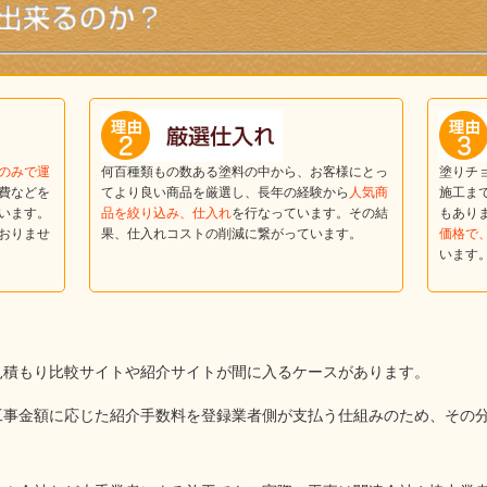
のみで運
何百種類もの数ある塗料の中から、お客様にとっ
塗りチ
費などを
てより良い商品を厳選し、長年の経験から
人気商
施工ま
います。
品を絞り込み、仕入れ
を行なっています。その結
もあり
おりませ
果、仕入れコストの削減に繋がっています。
価格で
います
見積もり比較サイトや紹介サイトが間に入るケースがあります。
工事金額に応じた紹介手数料を登録業者側が支払う仕組みのため、その