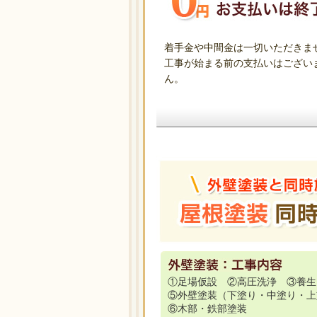
着手金や中間金は一切いただきま
工事が始まる前の支払いはござい
ん。
①足場仮設 ②高圧洗浄 ③養生
⑤外壁塗装（下塗り・中塗り・上
⑥木部・鉄部塗装