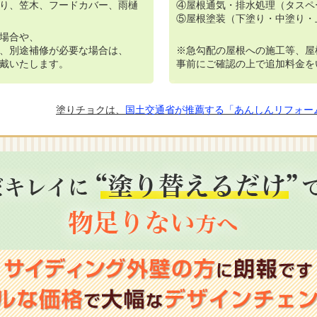
り、笠木、フードカバー、雨樋
④屋根通気・排水処理（タスペ
⑤屋根塗装（下塗り・中塗り・
場合や、
、別途補修が必要な場合は、
※急勾配の屋根への施工等、屋
戴いたします。
事前にご確認の上で追加料金を
塗りチョクは、
国土交通省が推薦する「あんしんリフォー