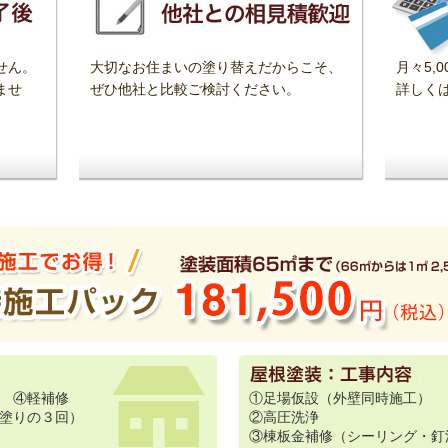
せん。
大切なお住まいの塗り替えだからこそ、
月々5,
ませ
ぜひ他社と比較ご検討ください。
詳しく
 ④軽補修
①足場仮設（外壁同時施工）
塗りの３回）
②高圧洗浄
③棟板金補修（シーリング・釘