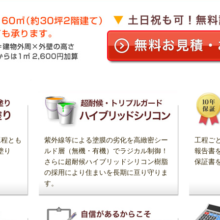
工程とも
紫外線等による塗膜の劣化を高緻密シー
工程ご
塗り
ルド層（無機・有機）でラジカル制御！
報告書
さらに超耐候ハイブリッドシリコン樹脂
保証書
の採用により住まいを長期に亘り守りま
す。