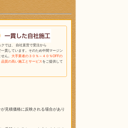
ョクでは、 自社直営で受注から
で一貫しています。そのため中間マージン
ません。
大手業者の３０％～４０％OFFの
、品質の高い施工とサービス
をご提供して
。
分が見積価格に反映される場合があり