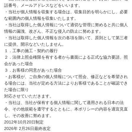
話番号、メールアドレスなどをいいます。
・当社が個人情報を収集する場合は、収集目的を明らかにし、必要
な範囲内の個人情報を収集いたします。
・当社は取得した個人情報について適切な管理に努めると共に個人
情報の漏洩、改ざん、不正な侵入の防止に努めます。
・当社は取得した個人情報を次の各項を除いて、原則として第三者
に提供、開示などいたしません。
１．工事の施工・契約の履行
２．法律上照会権限を有する者から書面による正式な協力要請、照
会があった場合
３．お客様の同意があった場合
・お客様が、ご自身の個人情報について照会、修正などを希望され
る場合には、当社が定める方法によりお客様であることが確認でき
た場合に限り
対応させていただきます。
・当社は、当社が保有する個人情報に関して適用される日本の法
令、その他規範を遵守するとともに、本ポリシーの内容を適宜見直
し、その改善に努めます。
2012年10月20日制定
2026年 2月26日最終改定