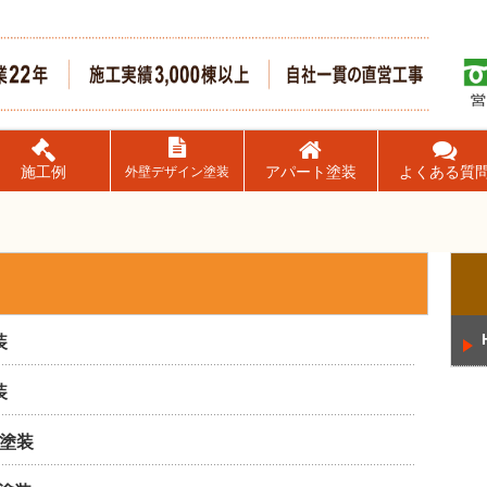
施工例
アパート塗装
よくある質
外壁デザイン塗装
装
装
塗装