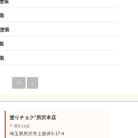
塗装
装
塗装
装
装
…
15
»
®
塗りチョク
所沢本店
〒359-1142
埼玉県所沢市上新井5-17-4