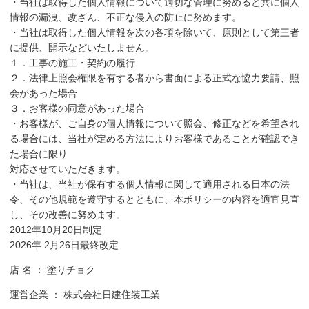
・当社は取得した個人情報について適切な管理に努めると共に個人
情報の漏洩、改ざん、不正な侵入の防止に努めます。
・当社は取得した個人情報を次の各項を除いて、原則として第三者
に提供、開示などいたしません。
１．工事の施工・契約の履行
２．法律上照会権限を有する者から書面による正式な協力要請、照
会があった場合
３．お客様の同意があった場合
・お客様が、ご自身の個人情報について照会、修正などを希望され
る場合には、当社が定める方法によりお客様であることが確認でき
た場合に限り
対応させていただきます。
・当社は、当社が保有する個人情報に関して適用される日本の法
令、その他規範を遵守するとともに、本ポリシーの内容を適宜見直
し、その改善に努めます。
2012年10月20日制定
2026年 2月26日最終改定
店 名 ： 塗りチョク
運営企業 ： 株式会社日建住装工業