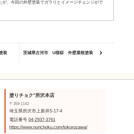
たが、今回の外壁塗装でガラリとイメージチェンジがで
。
塗装
茨城県古河市 U様邸 外壁屋根塗装
®
塗りチョク
所沢本店
〒359-1142
埼玉県所沢市上新井5-17-4
電話番号
04-2937-3761
https://www.nurichoku.com/tokorozawa/