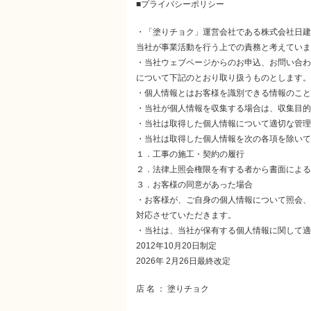
■プライバシーポリシー
・「塗りチョク」運営会社である株式会社日建
当社が事業活動を行う上での責務と考えていま
・当社ウェブページからのお申込、お問い合わ
について下記のとおり取り扱うものとします。
・個人情報とはお客様を識別できる情報のこと
・当社が個人情報を収集する場合は、収集目的
・当社は取得した個人情報について適切な管理
・当社は取得した個人情報を次の各項を除いて
１．工事の施工・契約の履行
２．法律上照会権限を有する者から書面による
３．お客様の同意があった場合
・お客様が、ご自身の個人情報について照会、
対応させていただきます。
・当社は、当社が保有する個人情報に関して適
2012年10月20日制定
2026年 2月26日最終改定
店 名 ： 塗りチョク