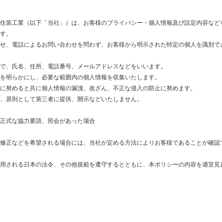
住装工業（以下「当社」）は、お客様のプライバシー・個人情報及び設定内容など
す。
せ、電話によるお問い合わせを問わず、お客様から明示された特定の個人を識別で
で、氏名、住所、電話番号、メールアドレスなどをいいます。
を明らかにし、必要な範囲内の個人情報を収集いたします。
に努めると共に個人情報の漏洩、改ざん、不正な侵入の防止に努めます。
、原則として第三者に提供、開示などいたしません。
正式な協力要請、照会があった場合
修正などを希望される場合には、当社が定める方法によりお客様であることが確認
用される日本の法令、その他規範を遵守するとともに、本ポリシーの内容を適宜見