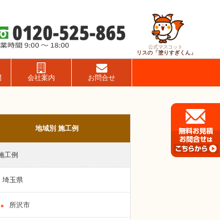
公式マスコット
リスの「塗りすぎくん」
問
会社案内
お問合せ
地域別 施工例
施工例
埼玉県
所沢市